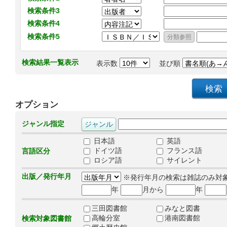
検索条件3
検索条件4
検索条件5
検索結果一覧表示
表示数
並び順
オプション
ジャンル指定
日本語
英語
ドイツ語
フランス語
言語区分
ロシア語
サイレント
出版／発行年月
※発行年月の検索は雑誌のみ対
年
月から
年
三田図書館
みなと図書
高輪分室
港南図書館
検索対象図書館