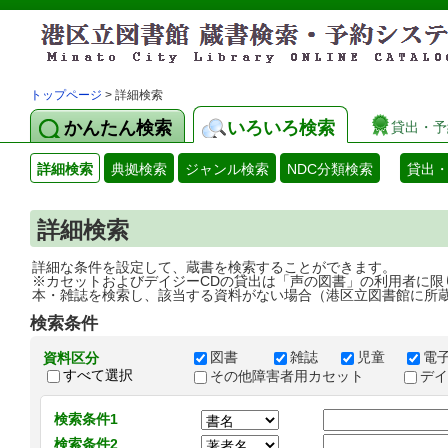
トップページ
> 詳細検索
かんたん検索
いろいろ検索
貸出・予
詳細検索
典拠検索
ジャンル検索
NDC分類検索
貸出
詳細検索
詳細な条件を設定して、蔵書を検索することができます。
※カセットおよびデイジーCDの貸出は「声の図書」の利用者に限
本・雑誌を検索し、該当する資料がない場合（港区立図書館に所
検索条件
図書
雑誌
児童
電
資料区分
すべて選択
その他障害者用カセット
デ
検索条件1
検索条件2