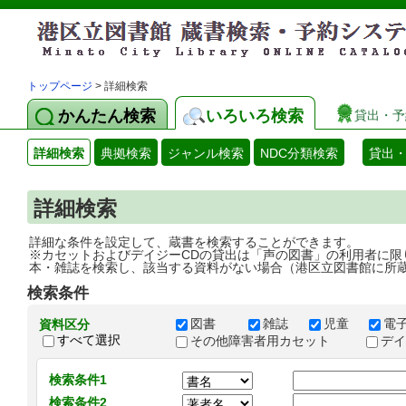
トップページ
> 詳細検索
かんたん検索
いろいろ検索
貸出・予
詳細検索
典拠検索
ジャンル検索
NDC分類検索
貸出
詳細検索
詳細な条件を設定して、蔵書を検索することができます。
※カセットおよびデイジーCDの貸出は「声の図書」の利用者に限
本・雑誌を検索し、該当する資料がない場合（港区立図書館に所
検索条件
図書
雑誌
児童
電
資料区分
すべて選択
その他障害者用カセット
デ
検索条件1
検索条件2