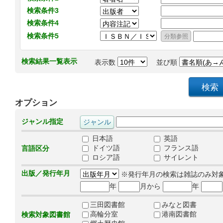
検索条件3
検索条件4
検索条件5
検索結果一覧表示
表示数
並び順
オプション
ジャンル指定
日本語
英語
ドイツ語
フランス語
言語区分
ロシア語
サイレント
出版／発行年月
※発行年月の検索は雑誌のみ対
年
月から
年
三田図書館
みなと図書
高輪分室
港南図書館
検索対象図書館