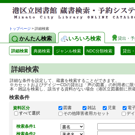
トップページ
> 詳細検索
かんたん検索
いろいろ検索
貸出・予
詳細検索
典拠検索
ジャンル検索
NDC分類検索
貸出
詳細検索
詳細な条件を設定して、蔵書を検索することができます。
※カセットおよびデイジーCDの貸出は「声の図書」の利用者に限
本・雑誌を検索し、該当する資料がない場合（港区立図書館に所
検索条件
図書
雑誌
児童
電
資料区分
すべて選択
その他障害者用カセット
デ
検索条件1
検索条件2