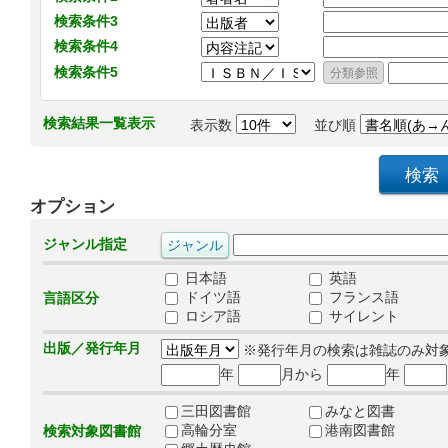
検索条件3
検索条件4
検索条件5
検索結果一覧表示
表示数
並び順
オプション
ジャンル指定
日本語
英語
ドイツ語
フランス語
言語区分
ロシア語
サイレント
出版／発行年月
※発行年月の検索は雑誌のみ対
年
月から
年
三田図書館
みなと図書
高輪分室
港南図書館
検索対象図書館