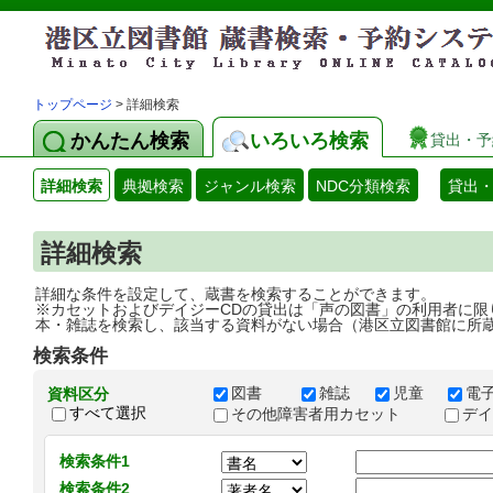
トップページ
> 詳細検索
かんたん検索
いろいろ検索
貸出・予
詳細検索
典拠検索
ジャンル検索
NDC分類検索
貸出
詳細検索
詳細な条件を設定して、蔵書を検索することができます。
※カセットおよびデイジーCDの貸出は「声の図書」の利用者に限
本・雑誌を検索し、該当する資料がない場合（港区立図書館に所
検索条件
図書
雑誌
児童
電
資料区分
すべて選択
その他障害者用カセット
デ
検索条件1
検索条件2