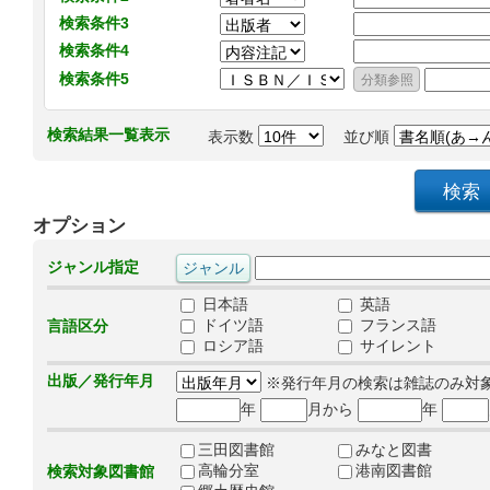
検索条件3
検索条件4
検索条件5
検索結果一覧表示
表示数
並び順
オプション
ジャンル指定
日本語
英語
ドイツ語
フランス語
言語区分
ロシア語
サイレント
出版／発行年月
※発行年月の検索は雑誌のみ対
年
月から
年
三田図書館
みなと図書
高輪分室
港南図書館
検索対象図書館