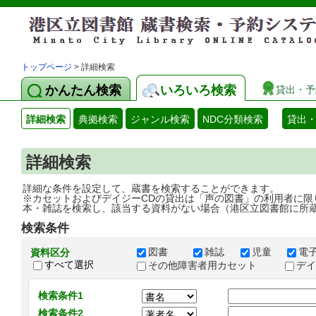
トップページ
> 詳細検索
かんたん検索
いろいろ検索
貸出・予
詳細検索
典拠検索
ジャンル検索
NDC分類検索
貸出
詳細検索
詳細な条件を設定して、蔵書を検索することができます。
※カセットおよびデイジーCDの貸出は「声の図書」の利用者に限
本・雑誌を検索し、該当する資料がない場合（港区立図書館に所
検索条件
図書
雑誌
児童
電
資料区分
すべて選択
その他障害者用カセット
デ
検索条件1
検索条件2