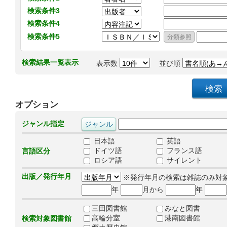
検索条件3
検索条件4
検索条件5
検索結果一覧表示
表示数
並び順
オプション
ジャンル指定
日本語
英語
ドイツ語
フランス語
言語区分
ロシア語
サイレント
出版／発行年月
※発行年月の検索は雑誌のみ対
年
月から
年
三田図書館
みなと図書
高輪分室
港南図書館
検索対象図書館