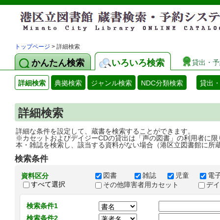
トップページ
> 詳細検索
かんたん検索
いろいろ検索
貸出・予
詳細検索
典拠検索
ジャンル検索
NDC分類検索
貸出
詳細検索
詳細な条件を設定して、蔵書を検索することができます。
※カセットおよびデイジーCDの貸出は「声の図書」の利用者に限
本・雑誌を検索し、該当する資料がない場合（港区立図書館に所
検索条件
図書
雑誌
児童
電
資料区分
すべて選択
その他障害者用カセット
デ
検索条件1
検索条件2