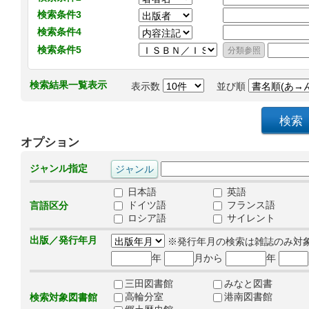
検索条件3
検索条件4
検索条件5
検索結果一覧表示
表示数
並び順
オプション
ジャンル指定
日本語
英語
ドイツ語
フランス語
言語区分
ロシア語
サイレント
出版／発行年月
※発行年月の検索は雑誌のみ対
年
月から
年
三田図書館
みなと図書
高輪分室
港南図書館
検索対象図書館