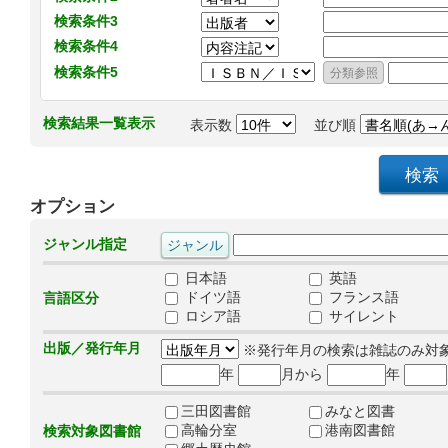
検索条件3
検索条件4
検索条件5
検索結果一覧表示
表示数
並び順
オプション
ジャンル指定
日本語
英語
ドイツ語
フランス語
言語区分
ロシア語
サイレント
出版／発行年月
※発行年月の検索は雑誌のみ対
年
月から
年
三田図書館
みなと図書
高輪分室
港南図書館
検索対象図書館