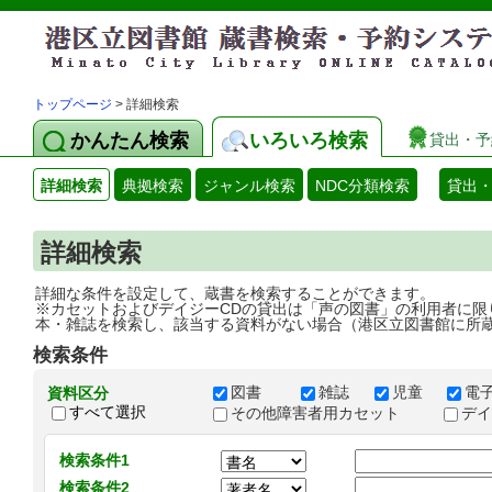
トップページ
> 詳細検索
かんたん検索
いろいろ検索
貸出・予
詳細検索
典拠検索
ジャンル検索
NDC分類検索
貸出
詳細検索
詳細な条件を設定して、蔵書を検索することができます。
※カセットおよびデイジーCDの貸出は「声の図書」の利用者に限
本・雑誌を検索し、該当する資料がない場合（港区立図書館に所
検索条件
図書
雑誌
児童
電
資料区分
すべて選択
その他障害者用カセット
デ
検索条件1
検索条件2