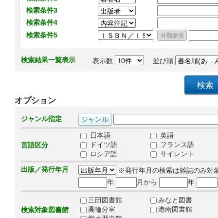
検索条件3
検索条件4
検索条件5
検索結果一覧表示
表示数
並び順
オプション
ジャンル指定
日本語
英語
ドイツ語
フランス語
言語区分
ロシア語
サイレント
出版／発行年月
※発行年月の検索は雑誌のみ対
年
月から
年
三田図書館
みなと図書
高輪分室
港南図書館
検索対象図書館