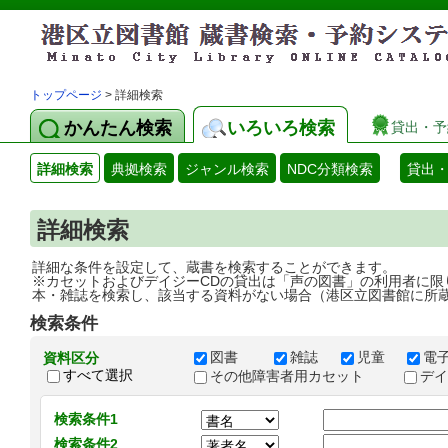
トップページ
> 詳細検索
かんたん検索
いろいろ検索
貸出・予
詳細検索
典拠検索
ジャンル検索
NDC分類検索
貸出
詳細検索
詳細な条件を設定して、蔵書を検索することができます。
※カセットおよびデイジーCDの貸出は「声の図書」の利用者に限
本・雑誌を検索し、該当する資料がない場合（港区立図書館に所
検索条件
図書
雑誌
児童
電
資料区分
すべて選択
その他障害者用カセット
デ
検索条件1
検索条件2