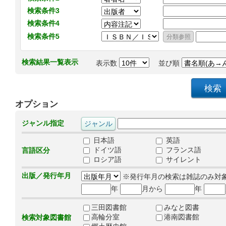
検索条件3
検索条件4
検索条件5
検索結果一覧表示
表示数
並び順
オプション
ジャンル指定
日本語
英語
ドイツ語
フランス語
言語区分
ロシア語
サイレント
出版／発行年月
※発行年月の検索は雑誌のみ対
年
月から
年
三田図書館
みなと図書
高輪分室
港南図書館
検索対象図書館