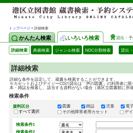
トップページ
> 詳細検索
かんたん検索
いろいろ検索
貸出・予
詳細検索
典拠検索
ジャンル検索
NDC分類検索
貸出
詳細検索
詳細な条件を設定して、蔵書を検索することができます。
※カセットおよびデイジーCDの貸出は「声の図書」の利用者に限
本・雑誌を検索し、該当する資料がない場合（港区立図書館に所
検索条件
図書
雑誌
児童
電
資料区分
すべて選択
その他障害者用カセット
デ
検索条件1
検索条件2