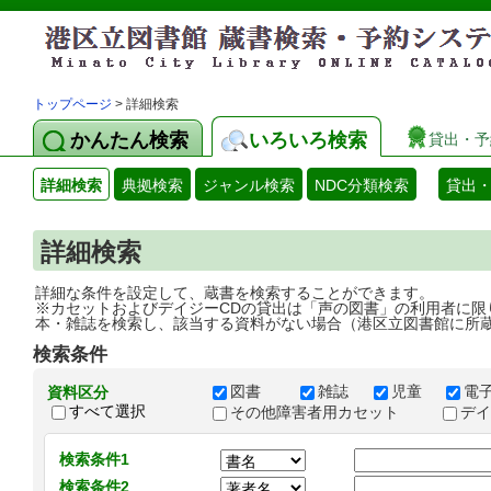
トップページ
> 詳細検索
かんたん検索
いろいろ検索
貸出・予
詳細検索
典拠検索
ジャンル検索
NDC分類検索
貸出
詳細検索
詳細な条件を設定して、蔵書を検索することができます。
※カセットおよびデイジーCDの貸出は「声の図書」の利用者に限
本・雑誌を検索し、該当する資料がない場合（港区立図書館に所
検索条件
図書
雑誌
児童
電
資料区分
すべて選択
その他障害者用カセット
デ
検索条件1
検索条件2