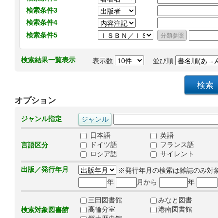
検索条件3
検索条件4
検索条件5
検索結果一覧表示
表示数
並び順
オプション
ジャンル指定
日本語
英語
ドイツ語
フランス語
言語区分
ロシア語
サイレント
出版／発行年月
※発行年月の検索は雑誌のみ対
年
月から
年
三田図書館
みなと図書
高輪分室
港南図書館
検索対象図書館