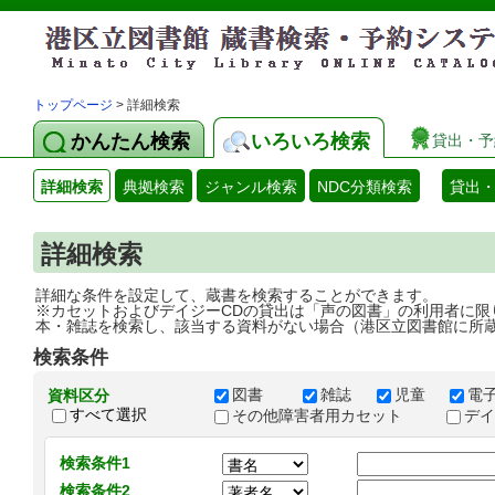
トップページ
> 詳細検索
かんたん検索
いろいろ検索
貸出・予
詳細検索
典拠検索
ジャンル検索
NDC分類検索
貸出
詳細検索
詳細な条件を設定して、蔵書を検索することができます。
※カセットおよびデイジーCDの貸出は「声の図書」の利用者に限
本・雑誌を検索し、該当する資料がない場合（港区立図書館に所
検索条件
図書
雑誌
児童
電
資料区分
すべて選択
その他障害者用カセット
デ
検索条件1
検索条件2