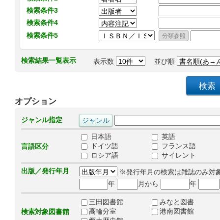
検索条件3
検索条件4
検索条件5
検索結果一覧表示
表示数
並び順
オプション
ジャンル指定
日本語
英語
ドイツ語
フランス語
言語区分
ロシア語
サイレント
出版／発行年月
※発行年月の検索は雑誌のみ対
年
月から
年
三田図書館
みなと図書
高輪分室
港南図書館
検索対象図書館