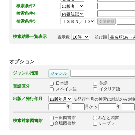
検索条件3
検索条件4
検索条件5
検索結果一覧表示
表示数
並び順
オプション
ジャンル指定
日本語
英語
言語区分
スペイン語
イタリア語
出版／発行年月
※発行年月の検索は雑誌のみ対
年
月から
年
三田図書館
みなと図書
検索対象図書館
台場図書館
リーブラ