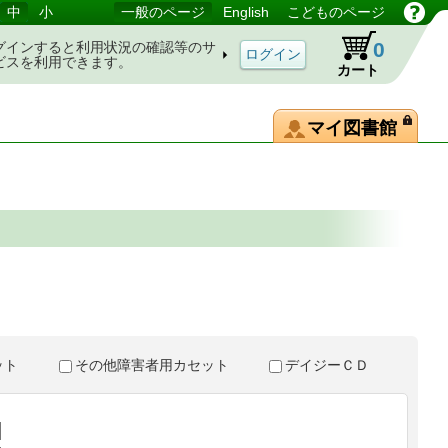
中
小
一般のページ
English
こどものページ
0
グインすると利用状況の確認等のサ
ビスを利用できます。
カート
マイ図書館
。
セット
その他障害者用カセット
デイジーＣＤ