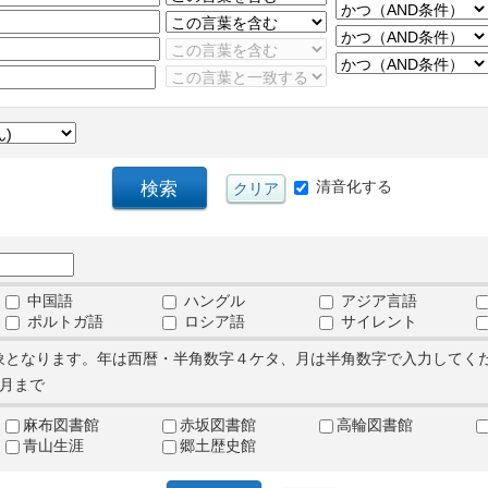
清音化する
中国語
ハングル
アジア言語
ポルトガ語
ロシア語
サイレント
象となります。年は西暦・半角数字４ケタ、月は半角数字で入力してく
月まで
麻布図書館
赤坂図書館
高輪図書館
青山生涯
郷土歴史館