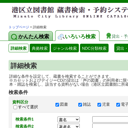
トップページ
> 詳細検索
かんたん検索
いろいろ検索
貸出・予
詳細検索
典拠検索
ジャンル検索
NDC分類検索
貸出
詳細検索
詳細な条件を設定して、蔵書を検索することができます。
※カセットおよびデイジーCDの貸出は「声の図書」の利用者に限
本・雑誌を検索し、該当する資料がない場合（港区立図書館に所
検索条件
資料区分
図書
雑誌
児童
電
すべて選択
検索条件1
検索条件2