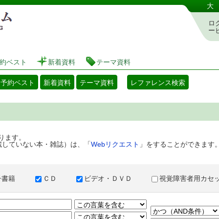
港区立図書館 蔵書検索・予約システム
大
ロ
ー
約ベスト
新着資料
テーマ資料
・予約ベスト
新着資料
テーマ資料
レファレンス検索
ります。
蔵していない本・雑誌）は、「
Webリクエスト
」をすることができます
子書籍
ＣＤ
ビデオ・ＤＶＤ
視覚障害者用カ