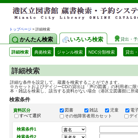
トップページ
> 詳細検索
かんたん検索
いろいろ検索
貸出・予
詳細検索
典拠検索
ジャンル検索
NDC分類検索
貸出
詳細検索
詳細な条件を設定して、蔵書を検索することができます。
※カセットおよびデイジーCDの貸出は「声の図書」の利用者に限
本・雑誌を検索し、該当する資料がない場合（港区立図書館に所
検索条件
図書
雑誌
児童
電
資料区分
すべて選択
その他障害者用カセット
デ
検索条件1
検索条件2