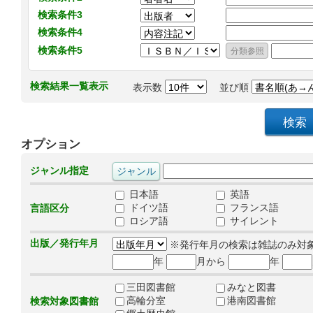
検索条件3
検索条件4
検索条件5
検索結果一覧表示
表示数
並び順
オプション
ジャンル指定
日本語
英語
ドイツ語
フランス語
言語区分
ロシア語
サイレント
出版／発行年月
※発行年月の検索は雑誌のみ対
年
月から
年
三田図書館
みなと図書
高輪分室
港南図書館
検索対象図書館