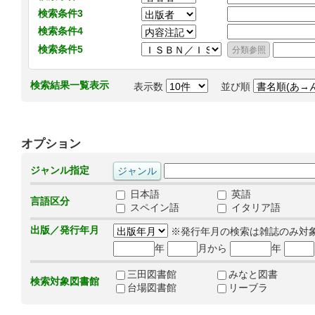
検索条件3
検索条件4
検索条件5
検索結果一覧表示
表示数
並び順
オプション
ジャンル指定
日本語
英語
言語区分
スペイン語
イタリア語
出版／発行年月
※発行年月の検索は雑誌のみ対
年
月から
年
三田図書館
みなと図書
検索対象図書館
台場図書館
リーブラ