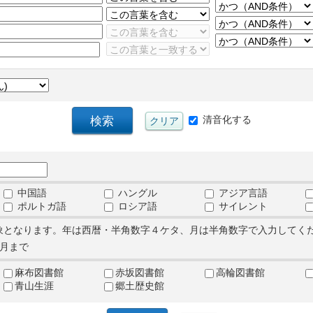
清音化する
中国語
ハングル
アジア言語
ポルトガ語
ロシア語
サイレント
象となります。年は西暦・半角数字４ケタ、月は半角数字で入力してく
月まで
麻布図書館
赤坂図書館
高輪図書館
青山生涯
郷土歴史館