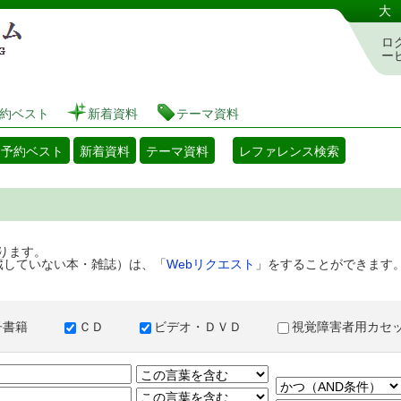
港区立図書館 蔵書検索・予約システム
大
ロ
ー
約ベスト
新着資料
テーマ資料
・予約ベスト
新着資料
テーマ資料
レファレンス検索
ります。
蔵していない本・雑誌）は、「
Webリクエスト
」をすることができます
子書籍
ＣＤ
ビデオ・ＤＶＤ
視覚障害者用カ