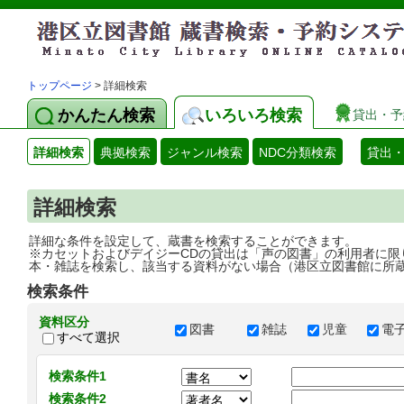
トップページ
> 詳細検索
かんたん検索
いろいろ検索
貸出・予
詳細検索
典拠検索
ジャンル検索
NDC分類検索
貸出
詳細検索
詳細な条件を設定して、蔵書を検索することができます。
※カセットおよびデイジーCDの貸出は「声の図書」の利用者に限
本・雑誌を検索し、該当する資料がない場合（港区立図書館に所
検索条件
資料区分
図書
雑誌
児童
電
すべて選択
検索条件1
検索条件2