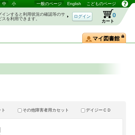
中
小
一般のページ
English
こどものページ
0
グインすると利用状況の確認等のサ
ビスを利用できます。
カート
マイ図書館
。
セット
その他障害者用カセット
デイジーＣＤ