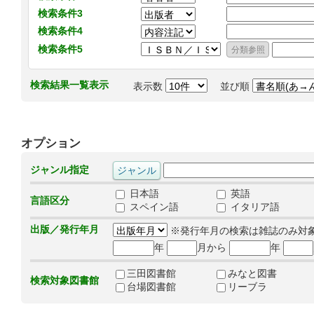
検索条件3
検索条件4
検索条件5
検索結果一覧表示
表示数
並び順
オプション
ジャンル指定
日本語
英語
言語区分
スペイン語
イタリア語
出版／発行年月
※発行年月の検索は雑誌のみ対
年
月から
年
三田図書館
みなと図書
検索対象図書館
台場図書館
リーブラ