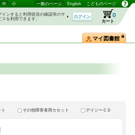
中
小
一般のページ
English
こどものページ
0
グインすると利用状況の確認等のサ
ビスを利用できます。
カート
マイ図書館
。
セット
その他障害者用カセット
デイジーＣＤ