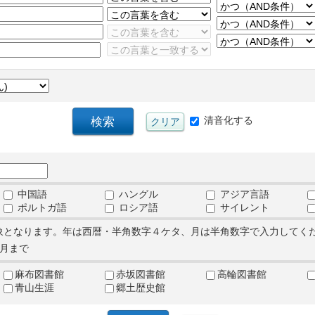
清音化する
中国語
ハングル
アジア言語
ポルトガ語
ロシア語
サイレント
象となります。年は西暦・半角数字４ケタ、月は半角数字で入力してく
月まで
麻布図書館
赤坂図書館
高輪図書館
青山生涯
郷土歴史館