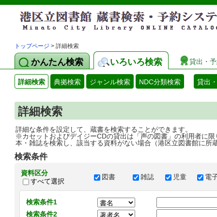
トップページ
> 詳細検索
かんたん検索
いろいろ検索
貸出・予
詳細検索
典拠検索
ジャンル検索
NDC分類検索
貸出
詳細検索
詳細な条件を設定して、蔵書を検索することができます。
※カセットおよびデイジーCDの貸出は「声の図書」の利用者に限
本・雑誌を検索し、該当する資料がない場合（港区立図書館に所
検索条件
資料区分
図書
雑誌
児童
電
すべて選択
検索条件1
検索条件2