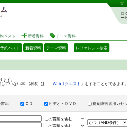
港区立図書館 蔵書検索・予約システム
大
ロ
ー
約ベスト
新着資料
テーマ資料
・予約ベスト
新着資料
テーマ資料
レファレンス検索
ります。
蔵していない本・雑誌）は、「
Webリクエスト
」をすることができます
子書籍
ＣＤ
ビデオ・ＤＶＤ
視覚障害者用カ