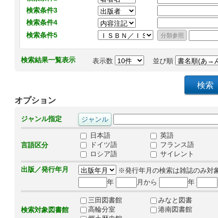
検索条件3
検索条件4
検索条件5
検索結果一覧表示
表示数
並び順
オプション
ジャンル指定
日本語
英語
ドイツ語
フランス語
言語区分
ロシア語
サイレント
出版／発行年月
※発行年月の検索は雑誌のみ対
年
月から
年
三田図書館
みなと図書
高輪分室
港南図書館
検索対象図書館