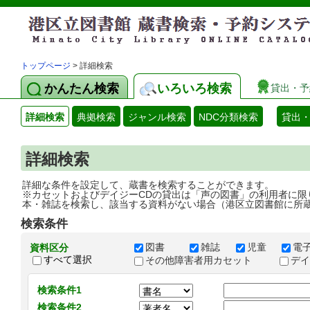
トップページ
> 詳細検索
かんたん検索
いろいろ検索
貸出・予
詳細検索
典拠検索
ジャンル検索
NDC分類検索
貸出
詳細検索
詳細な条件を設定して、蔵書を検索することができます。
※カセットおよびデイジーCDの貸出は「声の図書」の利用者に限
本・雑誌を検索し、該当する資料がない場合（港区立図書館に所
検索条件
図書
雑誌
児童
電
資料区分
すべて選択
その他障害者用カセット
デ
検索条件1
検索条件2