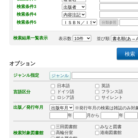
検索条件3
検索条件4
検索条件5
検索結果一覧表示
表示数
並び順
オプション
ジャンル指定
日本語
英語
ドイツ語
フランス語
言語区分
ロシア語
サイレント
出版／発行年月
※発行年月の検索は雑誌のみ対
年
月から
年
三田図書館
みなと図書
高輪分室
港南図書館
検索対象図書館