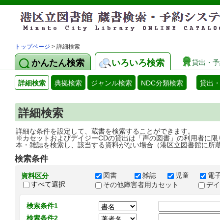
トップページ
> 詳細検索
かんたん検索
いろいろ検索
貸出・予
詳細検索
典拠検索
ジャンル検索
NDC分類検索
貸出
詳細検索
詳細な条件を設定して、蔵書を検索することができます。
※カセットおよびデイジーCDの貸出は「声の図書」の利用者に限
本・雑誌を検索し、該当する資料がない場合（港区立図書館に所
検索条件
図書
雑誌
児童
電
資料区分
すべて選択
その他障害者用カセット
デ
検索条件1
検索条件2