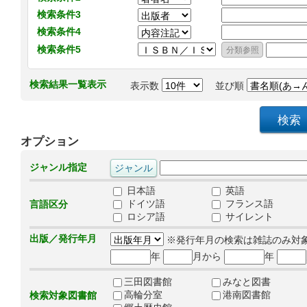
検索条件3
検索条件4
検索条件5
検索結果一覧表示
表示数
並び順
オプション
ジャンル指定
日本語
英語
ドイツ語
フランス語
言語区分
ロシア語
サイレント
出版／発行年月
※発行年月の検索は雑誌のみ対
年
月から
年
三田図書館
みなと図書
高輪分室
港南図書館
検索対象図書館