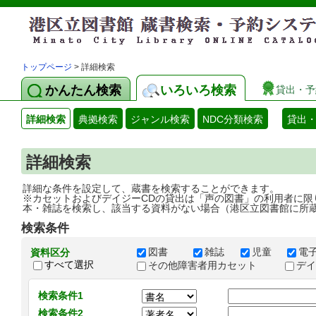
トップページ
> 詳細検索
かんたん検索
いろいろ検索
貸出・予
詳細検索
典拠検索
ジャンル検索
NDC分類検索
貸出
詳細検索
詳細な条件を設定して、蔵書を検索することができます。
※カセットおよびデイジーCDの貸出は「声の図書」の利用者に限
本・雑誌を検索し、該当する資料がない場合（港区立図書館に所
検索条件
図書
雑誌
児童
電
資料区分
すべて選択
その他障害者用カセット
デ
検索条件1
検索条件2