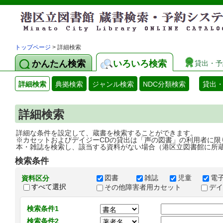
トップページ
> 詳細検索
かんたん検索
いろいろ検索
貸出・予
詳細検索
典拠検索
ジャンル検索
NDC分類検索
貸出
詳細検索
詳細な条件を設定して、蔵書を検索することができます。
※カセットおよびデイジーCDの貸出は「声の図書」の利用者に限
本・雑誌を検索し、該当する資料がない場合（港区立図書館に所
検索条件
図書
雑誌
児童
電
資料区分
すべて選択
その他障害者用カセット
デ
検索条件1
検索条件2