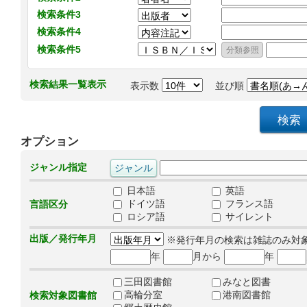
検索条件3
検索条件4
検索条件5
検索結果一覧表示
表示数
並び順
オプション
ジャンル指定
日本語
英語
ドイツ語
フランス語
言語区分
ロシア語
サイレント
出版／発行年月
※発行年月の検索は雑誌のみ対
年
月から
年
三田図書館
みなと図書
高輪分室
港南図書館
検索対象図書館