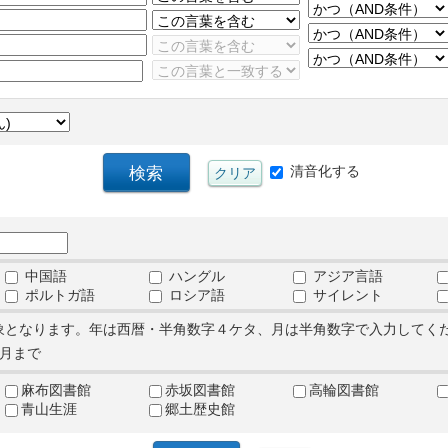
清音化する
中国語
ハングル
アジア言語
ポルトガ語
ロシア語
サイレント
象となります。年は西暦・半角数字４ケタ、月は半角数字で入力してく
月まで
麻布図書館
赤坂図書館
高輪図書館
青山生涯
郷土歴史館