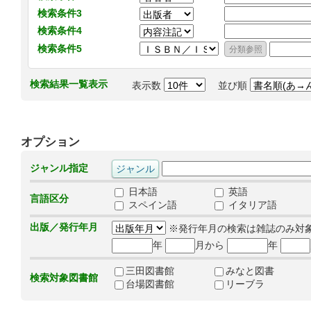
検索条件3
検索条件4
検索条件5
検索結果一覧表示
表示数
並び順
オプション
ジャンル指定
日本語
英語
言語区分
スペイン語
イタリア語
出版／発行年月
※発行年月の検索は雑誌のみ対
年
月から
年
三田図書館
みなと図書
検索対象図書館
台場図書館
リーブラ