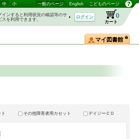
中
小
一般のページ
English
こどものページ
0
グインすると利用状況の確認等のサ
ビスを利用できます。
カート
マイ図書館
。
セット
その他障害者用カセット
デイジーＣＤ