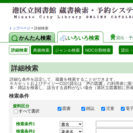
トップページ
> 詳細検索
かんたん検索
いろいろ検索
貸出・予
詳細検索
典拠検索
ジャンル検索
NDC分類検索
貸出
詳細検索
詳細な条件を設定して、蔵書を検索することができます。
※カセットおよびデイジーCDの貸出は「声の図書」の利用者に限
本・雑誌を検索し、該当する資料がない場合（港区立図書館に所
検索条件
資料区分
図書
雑誌
児童
電
すべて選択
検索条件1
検索条件2