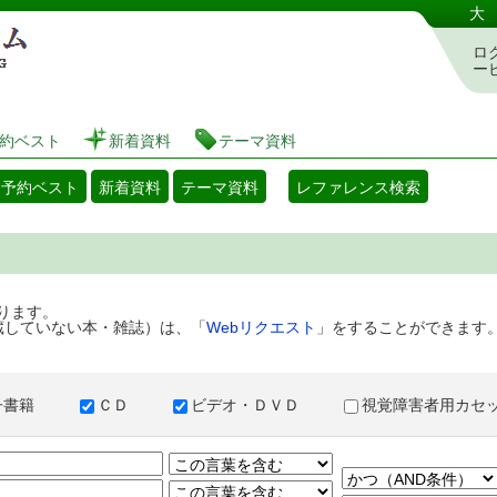
港区立図書館 蔵書検索・予約システム
大
ロ
ー
約ベスト
新着資料
テーマ資料
・予約ベスト
新着資料
テーマ資料
レファレンス検索
ります。
蔵していない本・雑誌）は、「
Webリクエスト
」をすることができます
子書籍
ＣＤ
ビデオ・ＤＶＤ
視覚障害者用カ