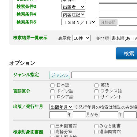
検索条件3
検索条件4
検索条件5
検索結果一覧表示
表示数
並び順
オプション
ジャンル指定
日本語
英語
ドイツ語
フランス語
言語区分
ロシア語
サイレント
出版／発行年月
※発行年月の検索は雑誌のみ対
年
月から
年
三田図書館
みなと図書
高輪分室
港南図書館
検索対象図書館