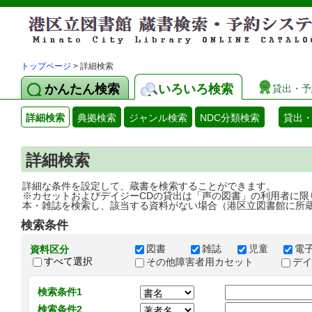
トップページ
> 詳細検索
かんたん検索
いろいろ検索
貸出・予
詳細検索
典拠検索
ジャンル検索
NDC分類検索
貸出
詳細検索
詳細な条件を設定して、蔵書を検索することができます。
※カセットおよびデイジーCDの貸出は「声の図書」の利用者に限
本・雑誌を検索し、該当する資料がない場合（港区立図書館に所
検索条件
図書
雑誌
児童
電
資料区分
すべて選択
その他障害者用カセット
デ
検索条件1
検索条件2