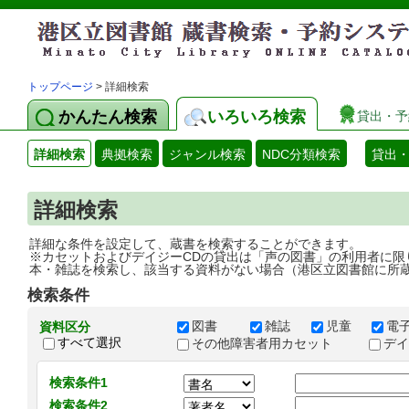
トップページ
> 詳細検索
かんたん検索
いろいろ検索
貸出・予
詳細検索
典拠検索
ジャンル検索
NDC分類検索
貸出
詳細検索
詳細な条件を設定して、蔵書を検索することができます。
※カセットおよびデイジーCDの貸出は「声の図書」の利用者に限
本・雑誌を検索し、該当する資料がない場合（港区立図書館に所
検索条件
図書
雑誌
児童
電
資料区分
すべて選択
その他障害者用カセット
デ
検索条件1
検索条件2