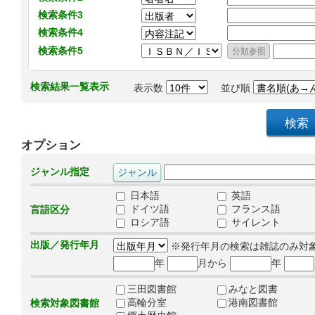
検索条件3
検索条件4
検索条件5
検索結果一覧表示
表示数
並び順
オプション
ジャンル指定
日本語
英語
ドイツ語
フランス語
言語区分
ロシア語
サイレント
出版／発行年月
※発行年月の検索は雑誌のみ対
年
月から
年
三田図書館
みなと図書
高輪分室
港南図書館
検索対象図書館