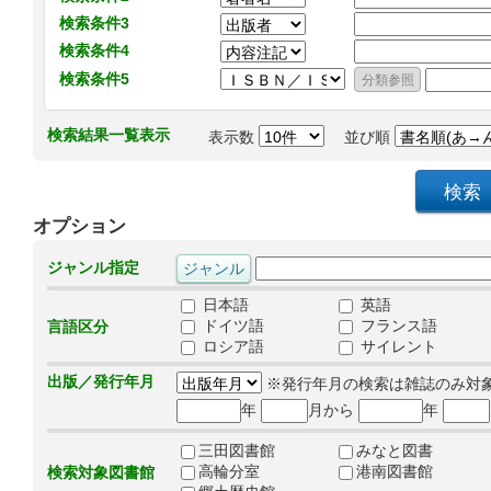
検索条件3
検索条件4
検索条件5
検索結果一覧表示
表示数
並び順
オプション
ジャンル指定
日本語
英語
ドイツ語
フランス語
言語区分
ロシア語
サイレント
出版／発行年月
※発行年月の検索は雑誌のみ対
年
月から
年
三田図書館
みなと図書
高輪分室
港南図書館
検索対象図書館