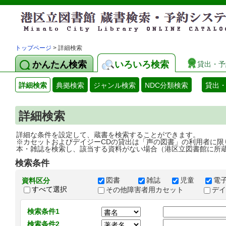
トップページ
> 詳細検索
かんたん検索
いろいろ検索
貸出・予
詳細検索
典拠検索
ジャンル検索
NDC分類検索
貸出
詳細検索
詳細な条件を設定して、蔵書を検索することができます。
※カセットおよびデイジーCDの貸出は「声の図書」の利用者に限
本・雑誌を検索し、該当する資料がない場合（港区立図書館に所
検索条件
図書
雑誌
児童
電
資料区分
すべて選択
その他障害者用カセット
デ
検索条件1
検索条件2