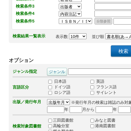
検索条件3
検索条件4
検索条件5
検索結果一覧表示
表示数
並び順
オプション
ジャンル指定
日本語
英語
ドイツ語
フランス語
言語区分
ロシア語
サイレント
出版／発行年月
※発行年月の検索は雑誌のみ対
年
月から
年
三田図書館
みなと図書
高輪分室
港南図書館
検索対象図書館