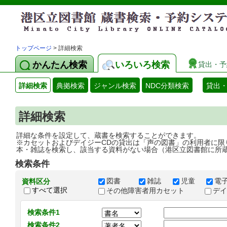
トップページ
> 詳細検索
かんたん検索
いろいろ検索
貸出・予
詳細検索
典拠検索
ジャンル検索
NDC分類検索
貸出
詳細検索
詳細な条件を設定して、蔵書を検索することができます。
※カセットおよびデイジーCDの貸出は「声の図書」の利用者に限
本・雑誌を検索し、該当する資料がない場合（港区立図書館に所
検索条件
図書
雑誌
児童
電
資料区分
すべて選択
その他障害者用カセット
デ
検索条件1
検索条件2