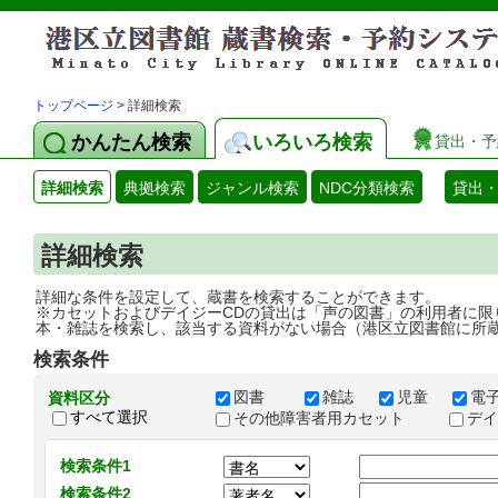
トップページ
> 詳細検索
かんたん検索
いろいろ検索
貸出・予
詳細検索
典拠検索
ジャンル検索
NDC分類検索
貸出
詳細検索
詳細な条件を設定して、蔵書を検索することができます。
※カセットおよびデイジーCDの貸出は「声の図書」の利用者に限
本・雑誌を検索し、該当する資料がない場合（港区立図書館に所
検索条件
図書
雑誌
児童
電
資料区分
すべて選択
その他障害者用カセット
デ
検索条件1
検索条件2