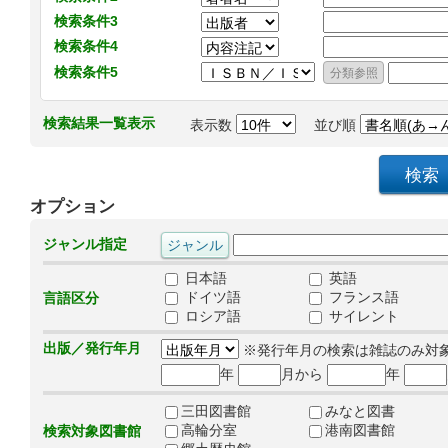
検索条件3
検索条件4
検索条件5
検索結果一覧表示
表示数
並び順
オプション
ジャンル指定
日本語
英語
ドイツ語
フランス語
言語区分
ロシア語
サイレント
出版／発行年月
※発行年月の検索は雑誌のみ対
年
月から
年
三田図書館
みなと図書
高輪分室
港南図書館
検索対象図書館