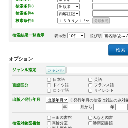
検索条件3
検索条件4
検索条件5
検索結果一覧表示
表示数
並び順
オプション
ジャンル指定
日本語
英語
ドイツ語
フランス語
言語区分
ロシア語
サイレント
出版／発行年月
※発行年月の検索は雑誌のみ対
年
月から
年
三田図書館
みなと図書
高輪分室
港南図書館
検索対象図書館