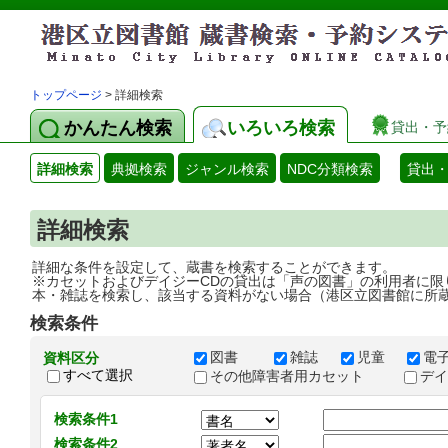
トップページ
> 詳細検索
かんたん検索
いろいろ検索
貸出・予
詳細検索
典拠検索
ジャンル検索
NDC分類検索
貸出
詳細検索
詳細な条件を設定して、蔵書を検索することができます。
※カセットおよびデイジーCDの貸出は「声の図書」の利用者に限
本・雑誌を検索し、該当する資料がない場合（港区立図書館に所
検索条件
図書
雑誌
児童
電
資料区分
すべて選択
その他障害者用カセット
デ
検索条件1
検索条件2