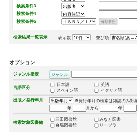
検索条件3
検索条件4
検索条件5
検索結果一覧表示
表示数
並び順
オプション
ジャンル指定
日本語
英語
言語区分
スペイン語
イタリア語
出版／発行年月
※発行年月の検索は雑誌のみ対
年
月から
年
三田図書館
みなと図書
検索対象図書館
台場図書館
リーブラ