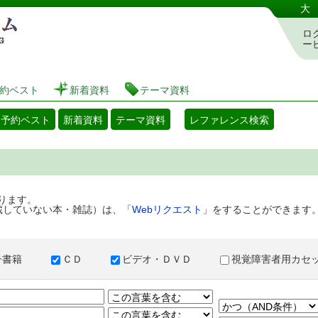
港区立図書館 蔵書検索・予約システム
大
ロ
ー
約ベスト
新着資料
テーマ資料
・予約ベスト
新着資料
テーマ資料
レファレンス検索
ります。
蔵していない本・雑誌）は、「
Webリクエスト
」をすることができます
子書籍
ＣＤ
ビデオ・ＤＶＤ
視覚障害者用カ