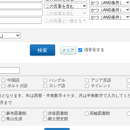
清音化する
中国語
ハングル
アジア言語
ポルトガ語
ロシア語
サイレント
象となります。年は西暦・半角数字４ケタ、月は半角数字で入力してく
月まで
麻布図書館
赤坂図書館
高輪図書館
青山生涯
郷土歴史館