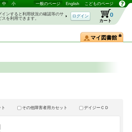
中
小
一般のページ
English
こどものページ
0
グインすると利用状況の確認等のサ
ビスを利用できます。
カート
マイ図書館
。
セット
その他障害者用カセット
デイジーＣＤ