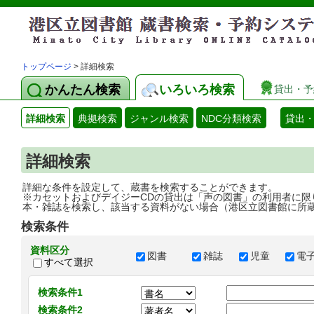
トップページ
> 詳細検索
かんたん検索
いろいろ検索
貸出・予
詳細検索
典拠検索
ジャンル検索
NDC分類検索
貸出
詳細検索
詳細な条件を設定して、蔵書を検索することができます。
※カセットおよびデイジーCDの貸出は「声の図書」の利用者に限
本・雑誌を検索し、該当する資料がない場合（港区立図書館に所
検索条件
資料区分
図書
雑誌
児童
電
すべて選択
検索条件1
検索条件2