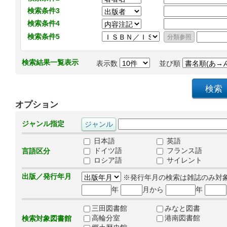
検索条件3
検索条件4
検索条件5
検索結果一覧表示
表示数
並び順
オプション
ジャンル指定
日本語
英語
ドイツ語
フランス語
言語区分
ロシア語
サイレント
出版／発行年月
※発行年月の検索は雑誌のみ対
年
月から
年
三田図書館
みなと図書
高輪分室
港南図書館
検索対象図書館