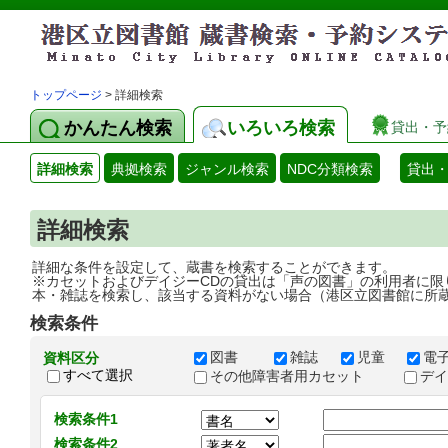
トップページ
> 詳細検索
かんたん検索
いろいろ検索
貸出・予
詳細検索
典拠検索
ジャンル検索
NDC分類検索
貸出
詳細検索
詳細な条件を設定して、蔵書を検索することができます。
※カセットおよびデイジーCDの貸出は「声の図書」の利用者に限
本・雑誌を検索し、該当する資料がない場合（港区立図書館に所
検索条件
図書
雑誌
児童
電
資料区分
すべて選択
その他障害者用カセット
デ
検索条件1
検索条件2