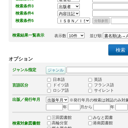
検索条件3
検索条件4
検索条件5
検索結果一覧表示
表示数
並び順
オプション
ジャンル指定
日本語
英語
ドイツ語
フランス語
言語区分
ロシア語
サイレント
出版／発行年月
※発行年月の検索は雑誌のみ対
年
月から
年
三田図書館
みなと図書
高輪分室
港南図書館
検索対象図書館