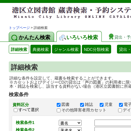
トップページ
> 詳細検索
かんたん検索
いろいろ検索
貸出・予
詳細検索
典拠検索
ジャンル検索
NDC分類検索
貸出
詳細検索
詳細な条件を設定して、蔵書を検索することができます。
※カセットおよびデイジーCDの貸出は「声の図書」の利用者に限
本・雑誌を検索し、該当する資料がない場合（港区立図書館に所
検索条件
図書
雑誌
児童
電
資料区分
すべて選択
その他障害者用カセット
デ
検索条件1
検索条件2