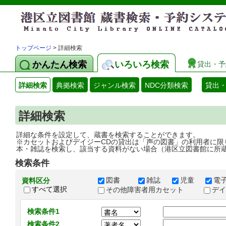
トップページ
> 詳細検索
かんたん検索
いろいろ検索
貸出・予
詳細検索
典拠検索
ジャンル検索
NDC分類検索
貸出
詳細検索
詳細な条件を設定して、蔵書を検索することができます。
※カセットおよびデイジーCDの貸出は「声の図書」の利用者に限
本・雑誌を検索し、該当する資料がない場合（港区立図書館に所
検索条件
図書
雑誌
児童
電
資料区分
すべて選択
その他障害者用カセット
デ
検索条件1
検索条件2