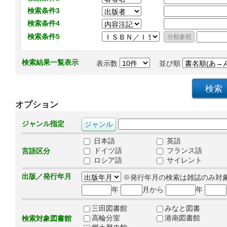
検索条件3
検索条件4
検索条件5
検索結果一覧表示
表示数
並び順
オプション
ジャンル指定
日本語
英語
ドイツ語
フランス語
言語区分
ロシア語
サイレント
出版／発行年月
※発行年月の検索は雑誌のみ対
年
月から
年
三田図書館
みなと図書
高輪分室
港南図書館
検索対象図書館