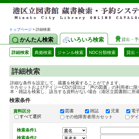
トップページ
> 詳細検索
かんたん検索
いろいろ検索
貸出・予
詳細検索
典拠検索
ジャンル検索
NDC分類検索
貸出
詳細検索
詳細な条件を設定して、蔵書を検索することができます。
※カセットおよびデイジーCDの貸出は「声の図書」の利用者に限
本・雑誌を検索し、該当する資料がない場合（港区立図書館に所
検索条件
図書
雑誌
児童
電
資料区分
すべて選択
その他障害者用カセット
デ
検索条件1
検索条件2