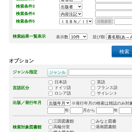
検索条件3
検索条件4
検索条件5
検索結果一覧表示
表示数
並び順
オプション
ジャンル指定
日本語
英語
ドイツ語
フランス語
言語区分
ロシア語
サイレント
出版／発行年月
※発行年月の検索は雑誌のみ対
年
月から
年
三田図書館
みなと図書
高輪分室
港南図書館
検索対象図書館