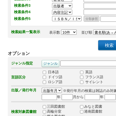
検索条件3
検索条件4
検索条件5
検索結果一覧表示
表示数
並び順
オプション
ジャンル指定
日本語
英語
ドイツ語
フランス語
言語区分
ロシア語
サイレント
出版／発行年月
※発行年月の検索は雑誌のみ対
年
月から
年
三田図書館
みなと図書
高輪分室
港南図書館
検索対象図書館