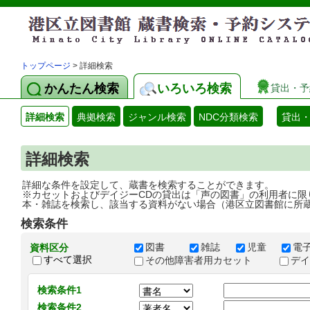
トップページ
> 詳細検索
かんたん検索
いろいろ検索
貸出・予
詳細検索
典拠検索
ジャンル検索
NDC分類検索
貸出
詳細検索
詳細な条件を設定して、蔵書を検索することができます。
※カセットおよびデイジーCDの貸出は「声の図書」の利用者に限
本・雑誌を検索し、該当する資料がない場合（港区立図書館に所
検索条件
図書
雑誌
児童
電
資料区分
すべて選択
その他障害者用カセット
デ
検索条件1
検索条件2