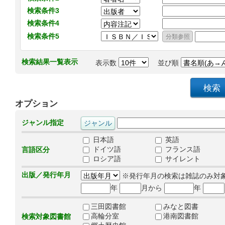
検索条件3
検索条件4
検索条件5
検索結果一覧表示
表示数
並び順
オプション
ジャンル指定
日本語
英語
ドイツ語
フランス語
言語区分
ロシア語
サイレント
出版／発行年月
※発行年月の検索は雑誌のみ対
年
月から
年
三田図書館
みなと図書
高輪分室
港南図書館
検索対象図書館