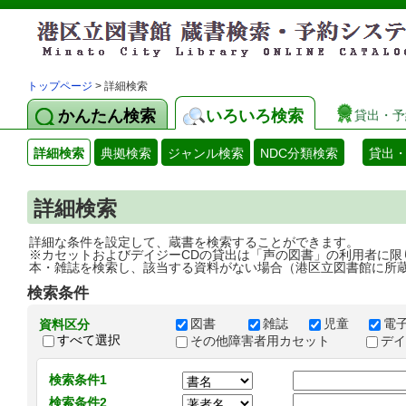
トップページ
> 詳細検索
かんたん検索
いろいろ検索
貸出・予
詳細検索
典拠検索
ジャンル検索
NDC分類検索
貸出
詳細検索
詳細な条件を設定して、蔵書を検索することができます。
※カセットおよびデイジーCDの貸出は「声の図書」の利用者に限
本・雑誌を検索し、該当する資料がない場合（港区立図書館に所
検索条件
図書
雑誌
児童
電
資料区分
すべて選択
その他障害者用カセット
デ
検索条件1
検索条件2