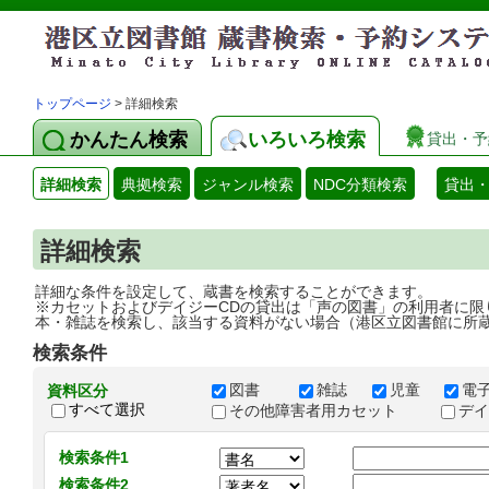
トップページ
> 詳細検索
かんたん検索
いろいろ検索
貸出・予
詳細検索
典拠検索
ジャンル検索
NDC分類検索
貸出
詳細検索
詳細な条件を設定して、蔵書を検索することができます。
※カセットおよびデイジーCDの貸出は「声の図書」の利用者に限
本・雑誌を検索し、該当する資料がない場合（港区立図書館に所
検索条件
図書
雑誌
児童
電
資料区分
すべて選択
その他障害者用カセット
デ
検索条件1
検索条件2