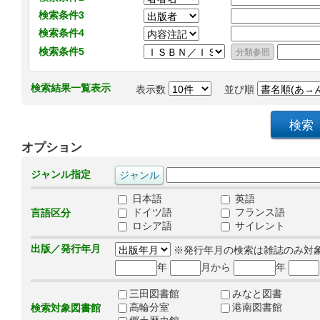
検索条件3
検索条件4
検索条件5
検索結果一覧表示
表示数
並び順
オプション
ジャンル指定
日本語
英語
ドイツ語
フランス語
言語区分
ロシア語
サイレント
出版／発行年月
※発行年月の検索は雑誌のみ対
年
月から
年
三田図書館
みなと図書
高輪分室
港南図書館
検索対象図書館