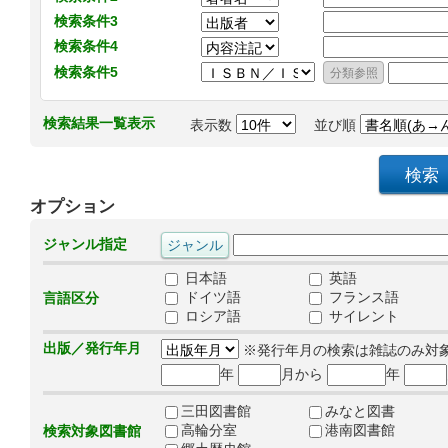
検索条件3
検索条件4
検索条件5
検索結果一覧表示
表示数
並び順
オプション
ジャンル指定
日本語
英語
ドイツ語
フランス語
言語区分
ロシア語
サイレント
出版／発行年月
※発行年月の検索は雑誌のみ対
年
月から
年
三田図書館
みなと図書
高輪分室
港南図書館
検索対象図書館