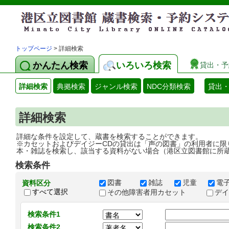
トップページ
> 詳細検索
かんたん検索
いろいろ検索
貸出・予
詳細検索
典拠検索
ジャンル検索
NDC分類検索
貸出
詳細検索
詳細な条件を設定して、蔵書を検索することができます。
※カセットおよびデイジーCDの貸出は「声の図書」の利用者に限
本・雑誌を検索し、該当する資料がない場合（港区立図書館に所
検索条件
図書
雑誌
児童
電
資料区分
すべて選択
その他障害者用カセット
デ
検索条件1
検索条件2