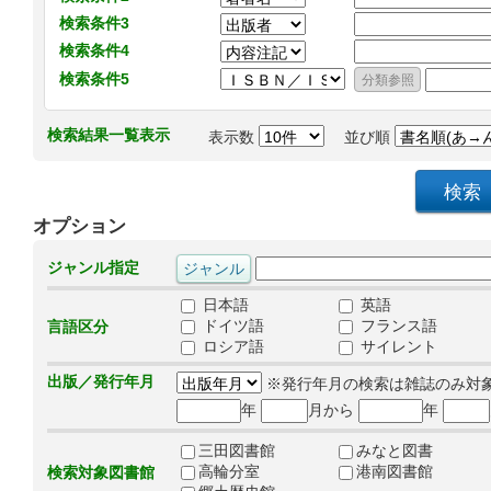
検索条件3
検索条件4
検索条件5
検索結果一覧表示
表示数
並び順
オプション
ジャンル指定
日本語
英語
ドイツ語
フランス語
言語区分
ロシア語
サイレント
出版／発行年月
※発行年月の検索は雑誌のみ対
年
月から
年
三田図書館
みなと図書
高輪分室
港南図書館
検索対象図書館