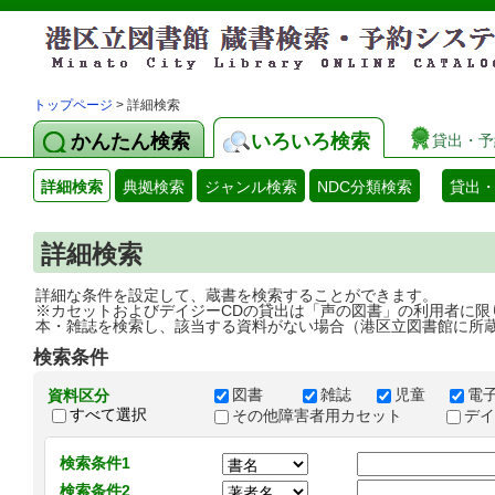
トップページ
> 詳細検索
かんたん検索
いろいろ検索
貸出・予
詳細検索
典拠検索
ジャンル検索
NDC分類検索
貸出
詳細検索
詳細な条件を設定して、蔵書を検索することができます。
※カセットおよびデイジーCDの貸出は「声の図書」の利用者に限
本・雑誌を検索し、該当する資料がない場合（港区立図書館に所
検索条件
図書
雑誌
児童
電
資料区分
すべて選択
その他障害者用カセット
デ
検索条件1
検索条件2