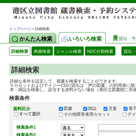
トップページ
> 詳細検索
かんたん検索
いろいろ検索
貸出・予
詳細検索
典拠検索
ジャンル検索
NDC分類検索
貸出
詳細検索
詳細な条件を設定して、蔵書を検索することができます。
※カセットおよびデイジーCDの貸出は「声の図書」の利用者に限
本・雑誌を検索し、該当する資料がない場合（港区立図書館に所
検索条件
図書
雑誌
児童
電
資料区分
すべて選択
その他障害者用カセット
デ
検索条件1
検索条件2