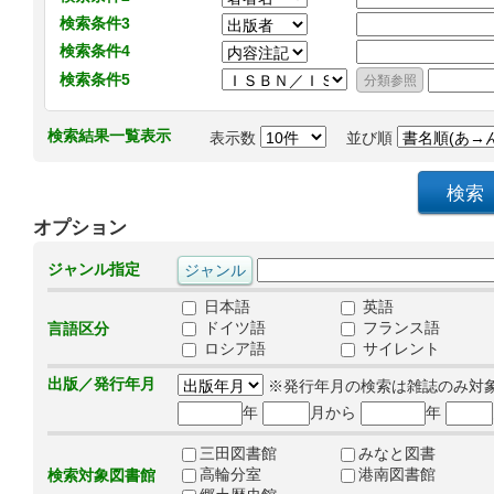
検索条件3
検索条件4
検索条件5
検索結果一覧表示
表示数
並び順
オプション
ジャンル指定
日本語
英語
ドイツ語
フランス語
言語区分
ロシア語
サイレント
出版／発行年月
※発行年月の検索は雑誌のみ対
年
月から
年
三田図書館
みなと図書
高輪分室
港南図書館
検索対象図書館