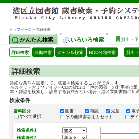
トップページ
> 詳細検索
かんたん検索
いろいろ検索
貸出・予
詳細検索
典拠検索
ジャンル検索
NDC分類検索
貸出
詳細検索
詳細な条件を設定して、蔵書を検索することができます。
※カセットおよびデイジーCDの貸出は「声の図書」の利用者に限
本・雑誌を検索し、該当する資料がない場合（港区立図書館に所
検索条件
図書
雑誌
児童
電
資料区分
すべて選択
その他障害者用カセット
デ
検索条件1
検索条件2