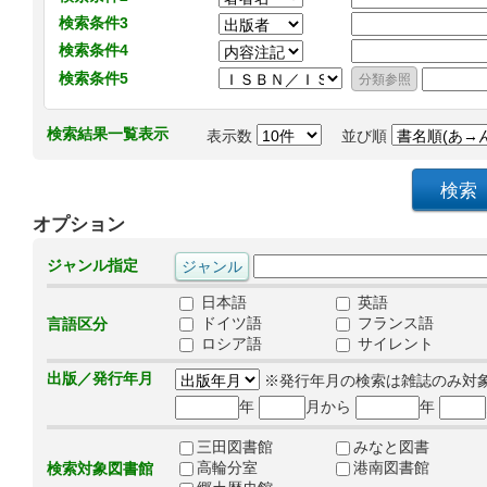
検索条件3
検索条件4
検索条件5
検索結果一覧表示
表示数
並び順
オプション
ジャンル指定
日本語
英語
ドイツ語
フランス語
言語区分
ロシア語
サイレント
出版／発行年月
※発行年月の検索は雑誌のみ対
年
月から
年
三田図書館
みなと図書
高輪分室
港南図書館
検索対象図書館