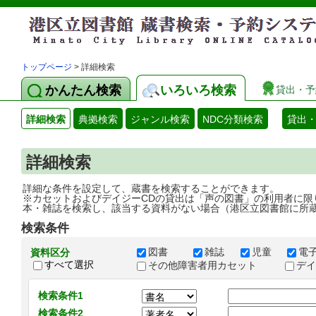
トップページ
> 詳細検索
かんたん検索
いろいろ検索
貸出・予
詳細検索
典拠検索
ジャンル検索
NDC分類検索
貸出
詳細検索
詳細な条件を設定して、蔵書を検索することができます。
※カセットおよびデイジーCDの貸出は「声の図書」の利用者に限
本・雑誌を検索し、該当する資料がない場合（港区立図書館に所
検索条件
図書
雑誌
児童
電
資料区分
すべて選択
その他障害者用カセット
デ
検索条件1
検索条件2