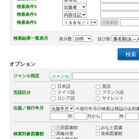
検索条件3
検索条件4
検索条件5
検索結果一覧表示
表示数
並び順
オプション
ジャンル指定
日本語
英語
ドイツ語
フランス語
言語区分
ロシア語
サイレント
出版／発行年月
※発行年月の検索は雑誌のみ対
年
月から
年
三田図書館
みなと図書
高輪分室
港南図書館
検索対象図書館