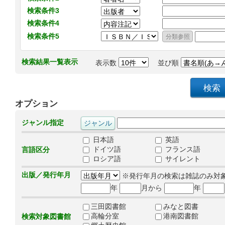
検索条件3
検索条件4
検索条件5
検索結果一覧表示
表示数
並び順
オプション
ジャンル指定
日本語
英語
ドイツ語
フランス語
言語区分
ロシア語
サイレント
出版／発行年月
※発行年月の検索は雑誌のみ対
年
月から
年
三田図書館
みなと図書
高輪分室
港南図書館
検索対象図書館