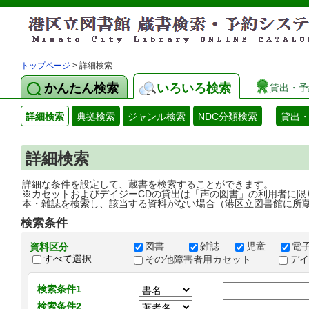
トップページ
> 詳細検索
かんたん検索
いろいろ検索
貸出・予
詳細検索
典拠検索
ジャンル検索
NDC分類検索
貸出
詳細検索
詳細な条件を設定して、蔵書を検索することができます。
※カセットおよびデイジーCDの貸出は「声の図書」の利用者に限
本・雑誌を検索し、該当する資料がない場合（港区立図書館に所
検索条件
図書
雑誌
児童
電
資料区分
すべて選択
その他障害者用カセット
デ
検索条件1
検索条件2