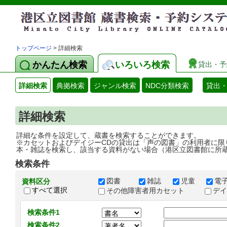
トップページ
> 詳細検索
かんたん検索
いろいろ検索
貸出・予
詳細検索
典拠検索
ジャンル検索
NDC分類検索
貸出
詳細検索
詳細な条件を設定して、蔵書を検索することができます。
※カセットおよびデイジーCDの貸出は「声の図書」の利用者に限
本・雑誌を検索し、該当する資料がない場合（港区立図書館に所
検索条件
図書
雑誌
児童
電
資料区分
すべて選択
その他障害者用カセット
デ
検索条件1
検索条件2