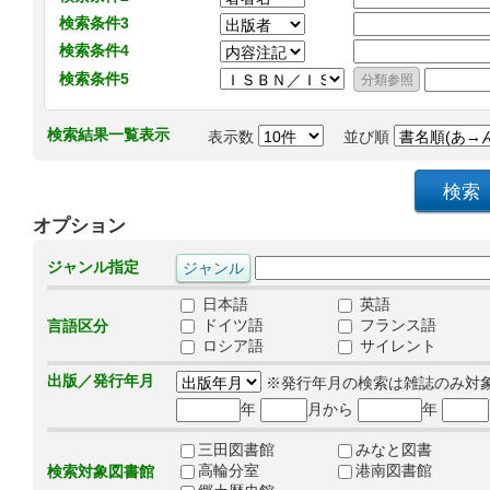
検索条件3
検索条件4
検索条件5
検索結果一覧表示
表示数
並び順
オプション
ジャンル指定
日本語
英語
ドイツ語
フランス語
言語区分
ロシア語
サイレント
出版／発行年月
※発行年月の検索は雑誌のみ対
年
月から
年
三田図書館
みなと図書
高輪分室
港南図書館
検索対象図書館