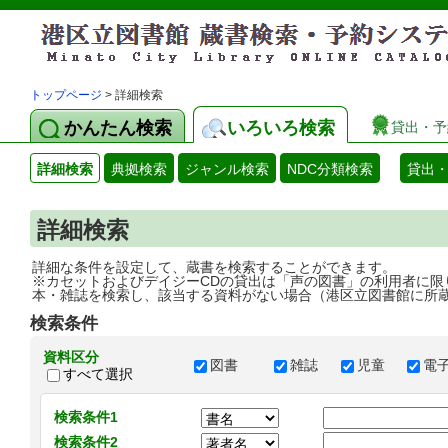
トップページ
> 詳細検索
かんたん検索
いろいろ検索
貸出・予
詳細検索
典拠検索
ジャンル検索
NDC分類検索
貸出
詳細検索
詳細な条件を設定して、蔵書を検索することができます。
※カセットおよびデイジーCDの貸出は「声の図書」の利用者に限
本・雑誌を検索し、該当する資料がない場合（港区立図書館に所
検索条件
資料区分
図書
雑誌
児童
電
すべて選択
検索条件1
検索条件2