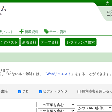
港区立図書館 蔵書検索・予約システム
大
ロ
ー
約ベスト
新着資料
テーマ資料
・予約ベスト
新着資料
テーマ資料
レファレンス検索
ります。
蔵していない本・雑誌）は、「
Webリクエスト
」をすることができます
子書籍
ＣＤ
ビデオ・ＤＶＤ
視覚障害者用カ