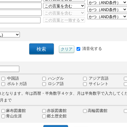
清音化する
中国語
ハングル
アジア言語
ポルトガ語
ロシア語
サイレント
象となります。年は西暦・半角数字４ケタ、月は半角数字で入力してく
月まで
麻布図書館
赤坂図書館
高輪図書館
青山生涯
郷土歴史館