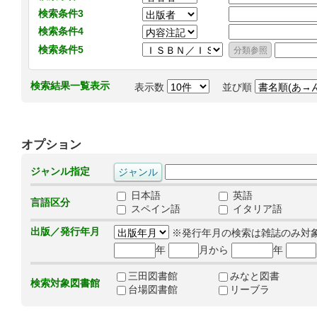
検索条件3
検索条件4
検索条件5
検索結果一覧表示
表示数
並び順
オプション
ジャンル指定
日本語
英語
言語区分
スペイン語
イタリア語
出版／発行年月
※発行年月の検索は雑誌のみ対
年
月から
年
三田図書館
みなと図書
検索対象図書館
台場図書館
リーブラ