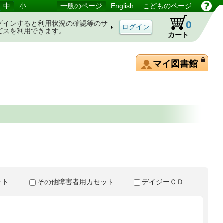
中
小
一般のページ
English
こどものページ
0
グインすると利用状況の確認等のサ
ビスを利用できます。
カート
マイ図書館
。
セット
その他障害者用カセット
デイジーＣＤ