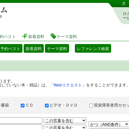
港区立図書館 蔵書検索・予約システム
大
ロ
ー
約ベスト
新着資料
テーマ資料
・予約ベスト
新着資料
テーマ資料
レファレンス検索
ります。
蔵していない本・雑誌）は、「
Webリクエスト
」をすることができます
子書籍
ＣＤ
ビデオ・ＤＶＤ
視覚障害者用カ