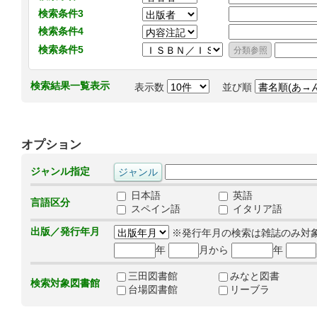
検索条件3
検索条件4
検索条件5
検索結果一覧表示
表示数
並び順
オプション
ジャンル指定
日本語
英語
言語区分
スペイン語
イタリア語
出版／発行年月
※発行年月の検索は雑誌のみ対
年
月から
年
三田図書館
みなと図書
検索対象図書館
台場図書館
リーブラ