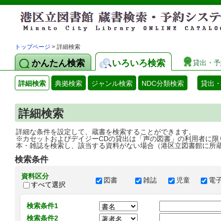
トップページ
> 詳細検索
かんたん検索
いろいろ検索
貸出・予
詳細検索
典拠検索
ジャンル検索
NDC分類検索
貸出
詳細検索
詳細な条件を設定して、蔵書を検索することができます。
※カセットおよびデイジーCDの貸出は「声の図書」の利用者に限
本・雑誌を検索し、該当する資料がない場合（港区立図書館に所
検索条件
資料区分
図書
雑誌
児童
電
すべて選択
検索条件1
検索条件2