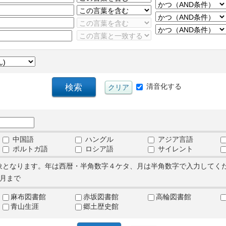
清音化する
中国語
ハングル
アジア言語
ポルトガ語
ロシア語
サイレント
象となります。年は西暦・半角数字４ケタ、月は半角数字で入力してく
月まで
麻布図書館
赤坂図書館
高輪図書館
青山生涯
郷土歴史館