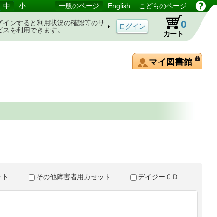
中
小
一般のページ
English
こどものページ
0
グインすると利用状況の確認等のサ
ビスを利用できます。
カート
マイ図書館
。
セット
その他障害者用カセット
デイジーＣＤ