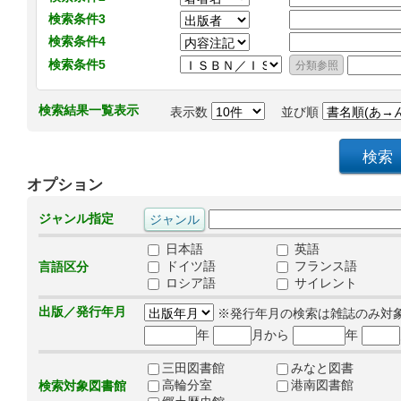
検索条件3
検索条件4
検索条件5
検索結果一覧表示
表示数
並び順
オプション
ジャンル指定
日本語
英語
ドイツ語
フランス語
言語区分
ロシア語
サイレント
出版／発行年月
※発行年月の検索は雑誌のみ対
年
月から
年
三田図書館
みなと図書
高輪分室
港南図書館
検索対象図書館