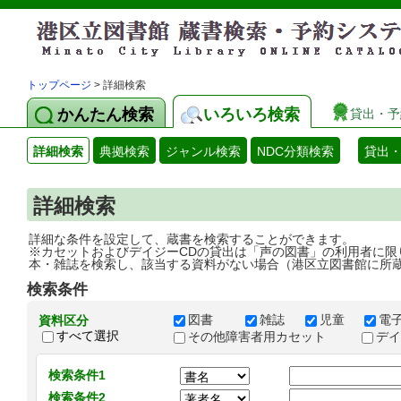
トップページ
> 詳細検索
かんたん検索
いろいろ検索
貸出・予
詳細検索
典拠検索
ジャンル検索
NDC分類検索
貸出
詳細検索
詳細な条件を設定して、蔵書を検索することができます。
※カセットおよびデイジーCDの貸出は「声の図書」の利用者に限
本・雑誌を検索し、該当する資料がない場合（港区立図書館に所
検索条件
図書
雑誌
児童
電
資料区分
すべて選択
その他障害者用カセット
デ
検索条件1
検索条件2