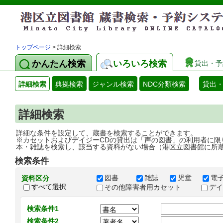
トップページ
> 詳細検索
かんたん検索
いろいろ検索
貸出・予
詳細検索
典拠検索
ジャンル検索
NDC分類検索
貸出
詳細検索
詳細な条件を設定して、蔵書を検索することができます。
※カセットおよびデイジーCDの貸出は「声の図書」の利用者に限
本・雑誌を検索し、該当する資料がない場合（港区立図書館に所
検索条件
図書
雑誌
児童
電
資料区分
すべて選択
その他障害者用カセット
デ
検索条件1
検索条件2