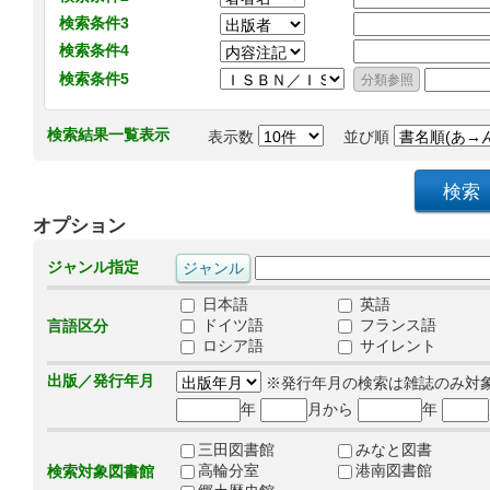
検索条件3
検索条件4
検索条件5
検索結果一覧表示
表示数
並び順
オプション
ジャンル指定
日本語
英語
ドイツ語
フランス語
言語区分
ロシア語
サイレント
出版／発行年月
※発行年月の検索は雑誌のみ対
年
月から
年
三田図書館
みなと図書
高輪分室
港南図書館
検索対象図書館