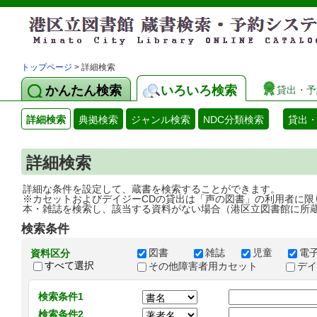
トップページ
> 詳細検索
かんたん検索
いろいろ検索
貸出・予
詳細検索
典拠検索
ジャンル検索
NDC分類検索
貸出
詳細検索
詳細な条件を設定して、蔵書を検索することができます。
※カセットおよびデイジーCDの貸出は「声の図書」の利用者に限
本・雑誌を検索し、該当する資料がない場合（港区立図書館に所
検索条件
図書
雑誌
児童
電
資料区分
すべて選択
その他障害者用カセット
デ
検索条件1
検索条件2