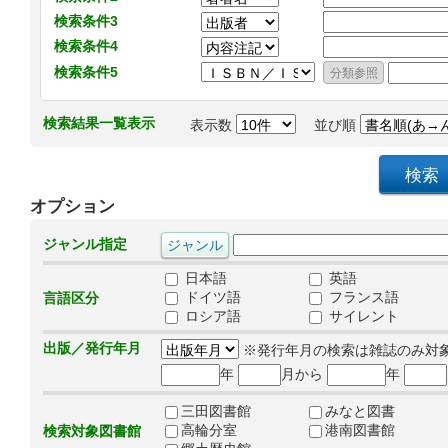
検索条件3
検索条件4
検索条件5
検索結果一覧表示
表示数
並び順
オプション
ジャンル指定
日本語
英語
ドイツ語
フランス語
言語区分
ロシア語
サイレント
出版／発行年月
※発行年月の検索は雑誌のみ対
年
月から
年
三田図書館
みなと図書
高輪分室
港南図書館
検索対象図書館