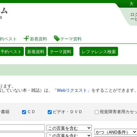
港区立図書館 蔵書検索・予約システム
大
ロ
ー
約ベスト
新着資料
テーマ資料
・予約ベスト
新着資料
テーマ資料
レファレンス検索
ります。
蔵していない本・雑誌）は、「
Webリクエスト
」をすることができます
子書籍
ＣＤ
ビデオ・ＤＶＤ
視覚障害者用カ