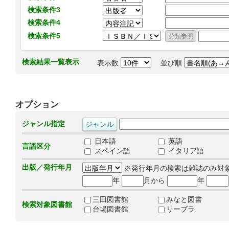
検索条件3
検索条件4
検索条件5
検索結果一覧表示
表示数
並び順
オプション
ジャンル指定
日本語
英語
言語区分
スペイン語
イタリア語
出版／発行年月
※発行年月の検索は雑誌のみ対
年
月から
年
三田図書館
みなと図書
検索対象図書館
台場図書館
リーブラ