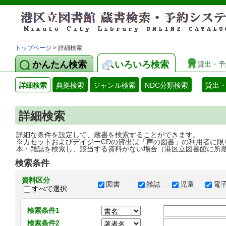
トップページ
> 詳細検索
かんたん検索
いろいろ検索
貸出・予
詳細検索
典拠検索
ジャンル検索
NDC分類検索
貸出
詳細検索
詳細な条件を設定して、蔵書を検索することができます。
※カセットおよびデイジーCDの貸出は「声の図書」の利用者に限
本・雑誌を検索し、該当する資料がない場合（港区立図書館に所
検索条件
資料区分
図書
雑誌
児童
電
すべて選択
検索条件1
検索条件2