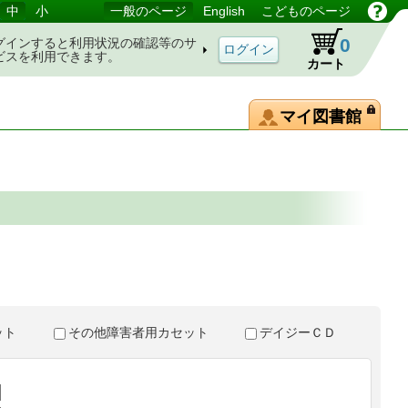
中
小
一般のページ
English
こどものページ
0
グインすると利用状況の確認等のサ
ビスを利用できます。
カート
マイ図書館
。
セット
その他障害者用カセット
デイジーＣＤ