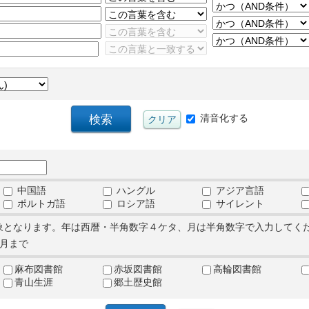
清音化する
中国語
ハングル
アジア言語
ポルトガ語
ロシア語
サイレント
象となります。年は西暦・半角数字４ケタ、月は半角数字で入力してく
月まで
麻布図書館
赤坂図書館
高輪図書館
青山生涯
郷土歴史館