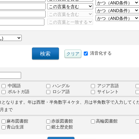
清音化する
中国語
ハングル
アジア言語
ポルトガ語
ロシア語
サイレント
象となります。年は西暦・半角数字４ケタ、月は半角数字で入力してく
月まで
麻布図書館
赤坂図書館
高輪図書館
青山生涯
郷土歴史館