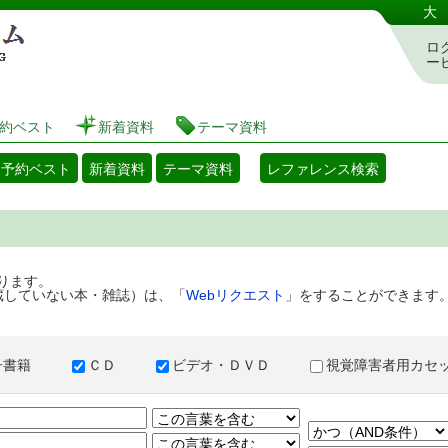
港区立図書館 蔵書検索・予約システム
大
ロ
ー
約ベスト
新着資料
テーマ資料
・予約ベスト
新着資料
テーマ資料
レファレンス検索
ります。
蔵していない本・雑誌）は、「
Webリクエスト
」をすることができます
子書籍
ＣＤ
ビデオ・ＤＶＤ
視覚障害者用カ