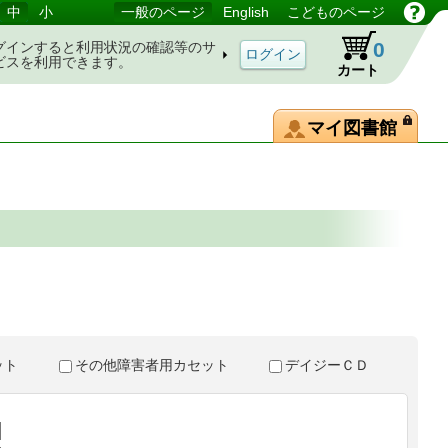
中
小
一般のページ
English
こどものページ
0
グインすると利用状況の確認等のサ
ビスを利用できます。
カート
マイ図書館
。
セット
その他障害者用カセット
デイジーＣＤ