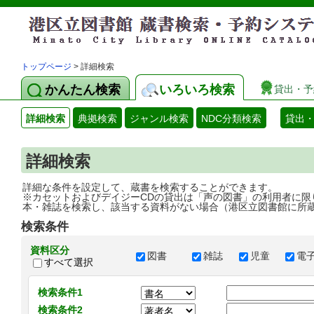
トップページ
> 詳細検索
かんたん検索
いろいろ検索
貸出・予
詳細検索
典拠検索
ジャンル検索
NDC分類検索
貸出
詳細検索
詳細な条件を設定して、蔵書を検索することができます。
※カセットおよびデイジーCDの貸出は「声の図書」の利用者に限
本・雑誌を検索し、該当する資料がない場合（港区立図書館に所
検索条件
資料区分
図書
雑誌
児童
電
すべて選択
検索条件1
検索条件2