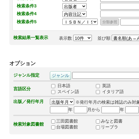
検索条件3
検索条件4
検索条件5
検索結果一覧表示
表示数
並び順
オプション
ジャンル指定
日本語
英語
言語区分
スペイン語
イタリア語
出版／発行年月
※発行年月の検索は雑誌のみ対
年
月から
年
三田図書館
みなと図書
検索対象図書館
台場図書館
リーブラ