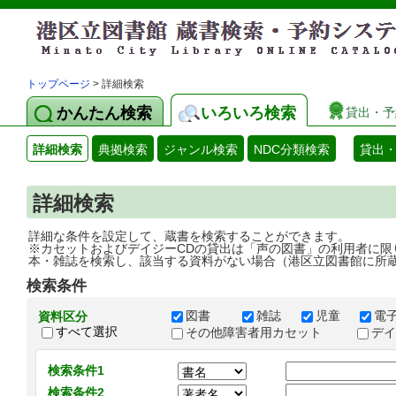
トップページ
> 詳細検索
かんたん検索
いろいろ検索
貸出・予
詳細検索
典拠検索
ジャンル検索
NDC分類検索
貸出
詳細検索
詳細な条件を設定して、蔵書を検索することができます。
※カセットおよびデイジーCDの貸出は「声の図書」の利用者に限
本・雑誌を検索し、該当する資料がない場合（港区立図書館に所
検索条件
図書
雑誌
児童
電
資料区分
すべて選択
その他障害者用カセット
デ
検索条件1
検索条件2