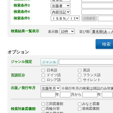
検索条件3
検索条件4
検索条件5
検索結果一覧表示
表示数
並び順
オプション
ジャンル指定
日本語
英語
ドイツ語
フランス語
言語区分
ロシア語
サイレント
出版／発行年月
※発行年月の検索は雑誌のみ対
年
月から
年
三田図書館
みなと図書
高輪分室
港南図書館
検索対象図書館