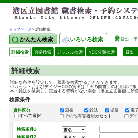
トップページ
> 詳細検索
かんたん検索
いろいろ検索
貸出・予
詳細検索
典拠検索
ジャンル検索
NDC分類検索
貸出
詳細検索
詳細な条件を設定して、蔵書を検索することができます。
※カセットおよびデイジーCDの貸出は「声の図書」の利用者に限
本・雑誌を検索し、該当する資料がない場合（港区立図書館に所
検索条件
図書
雑誌
児童
電
資料区分
すべて選択
その他障害者用カセット
デ
検索条件1
検索条件2