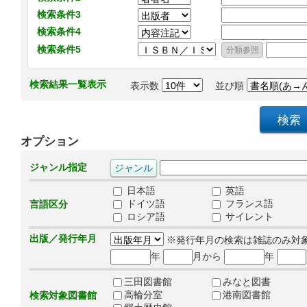
検索条件3
検索条件4
検索条件5
検索結果一覧表示
表示数
並び順
オプション
ジャンル指定
日本語
英語
ドイツ語
フランス語
言語区分
ロシア語
サイレント
出版／発行年月
※発行年月の検索は雑誌のみ対
年
月から
年
三田図書館
みなと図書
高輪分室
港南図書館
検索対象図書館